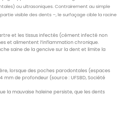
tales) ou ultrasoniques. Contrairement au simple
partie visible des dents –, le surfaçage cible la racine
 tartre et les tissus infectés (cément infecté non
ines et alimentent l’inflammation chronique.
ache saine de la gencive sur la dent et limite la
.
ère, lorsque des poches parodontales (espaces
 4 mm de profondeur (source : UFSBD, Société
e la mauvaise haleine persiste, que les dents