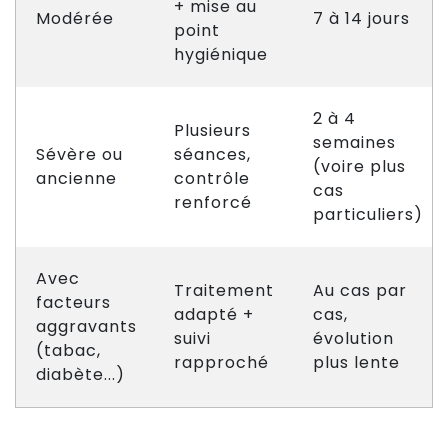
+ mise au
Modérée
7 à 14 jours
point
hygiénique
2 à 4
Plusieurs
semaines
Sévère ou
séances,
(voire plus
ancienne
contrôle
cas
renforcé
particuliers)
Avec
Traitement
Au cas par
facteurs
adapté +
cas,
aggravants
suivi
évolution
(tabac,
rapproché
plus lente
diabète...)